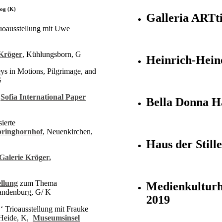
log (K)
Galleria ARTti
uoausstellung mit Uwe
 Kröger
, Kühlungsborn, G
Heinrich-Hein
s in Motions, Pilgrimage, and
G
“
Sofia International Paper
Bella Donna Ha
ierte
pringhornhof
, Neuenkirchen,
Haus der Stille
Galerie Kröger,
llung
zum Thema
Medienkulturh
andenburg, G/ K
2019
 Trioausstellung mit Frauke
Heide, K,
Museumsinsel