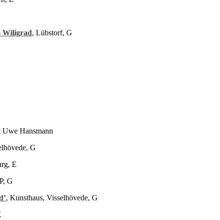
s Wiligrad
, Lübstorf, G
it Uwe Hansmann
elhövede, G
rg, E
P, G
d’
, Kunsthaus, Visselhövede, G
K