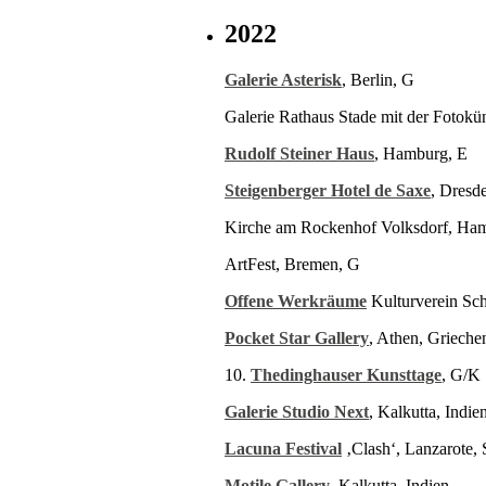
2022
Galerie Asterisk
, Berlin, G
Galerie Rathaus Stade mit der Fotokü
Rudolf Steiner Haus
, Hamburg, E
Steigenberger Hotel de Saxe
, Dresd
Kirche am Rockenhof Volksdorf, Ha
ArtFest, Bremen, G
Offene Werkräume
Kulturverein Sc
Pocket Star Gallery
, Athen, Grieche
10.
Thedinghauser Kunsttage
, G/K
Galerie Studio Next
, Kalkutta, Indie
Lacuna Festival
‚Clash‘, Lanzarote,
Motile Gallery
, Kalkutta, Indien