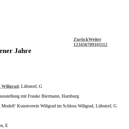
Zurück
Weiter
1
2
3
4
5
6
7
8
9
10
11
12
gener Jahre
s Wiligrad
, Lübstorf, G
usstellung mit Frauke Biermann, Hamburg
t Modell‘ Kunstverein Wiligrad im Schloss Wiligrad, Lübstorf, G
en, E