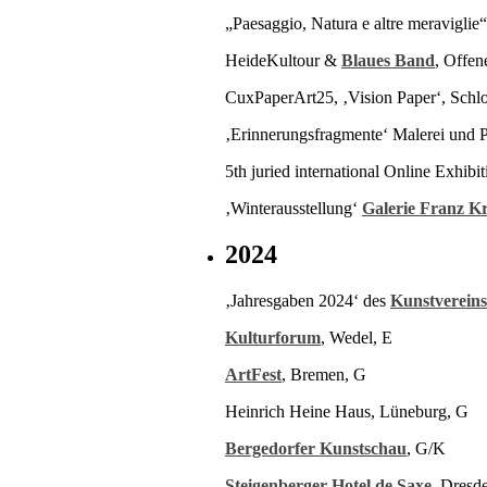
„Paesaggio, Natura e altre meraviglie
HeideKultour &
Blaues Band
, Offen
CuxPaperArt25, ‚Vision Paper‘, Schl
‚Erinnerungsfragmente‘ Malerei und 
5th juried international Online Exhibi
‚Winterausstellung‘
Galerie Franz K
2024
‚Jahresgaben 2024‘ des
Kunstvereins
Kulturforum
, Wedel, E
ArtFest
, Bremen, G
Heinrich Heine Haus, Lüneburg, G
Bergedorfer Kunstschau
, G/K
Steigenberger Hotel de Saxe
, Dresd